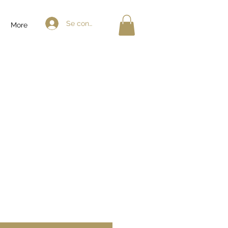
Se connecter
More
me