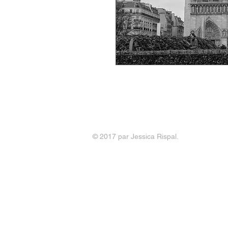
Format 30x45 cm
Tirage Fine Art RAG Baryta signé 
© 2017 par Jessica Rispal.