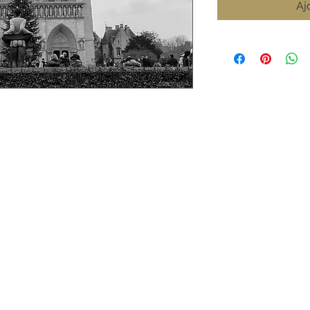
Aj
et numéroté.