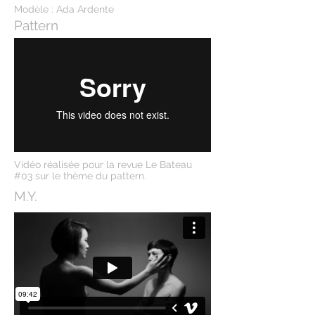
Modèle : Ada Ardente
Pattern
Vidéo réalisée pour la revue Le Bateau
#03 sur le thème du pattern.
M.Y.