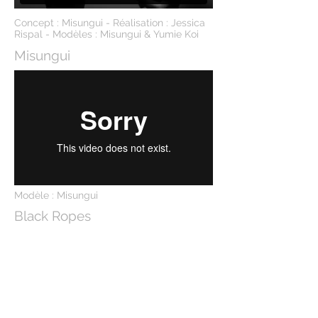
Concept : Misungui - Réalisation : Jessica
Rispal - Modèles : Misungui & Yumie Koi
Misungui
Modèle : Misungui
Black Ropes